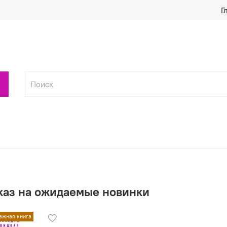
Г
каз на ожидаемые новинки
ажная книга