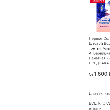
Предзаказ
Первое Со
Шестой Вод
Третья. Ал
А. Барвицка
Печатная кн
ПРЕДЗАКА
1 800 
От
Для тех, к
ВСЕ, КТО 
КНИГИ.